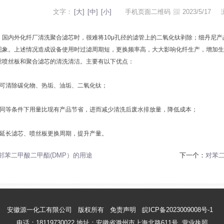
文字：
[大]
[中]
[小]
手机页面二维码
2023/5/17
内外化纤厂清洗聚合滤芯时，很难将10μ孔径的滤管上的二氧化钛剥除；细丹尼产
现象。上述情况造成设备使用时过滤周期短，更换频率高，大大影响化纤生产，增加生
丝喷丝板和聚合滤芯的清洗清洁。主要有以下优点：
清除碳化物、热垢、油垢、二氧化钛；
等条件下用量比现有产品节省，进而减少清洗后废水排放量，降低成本；
长滤芯、喷丝板更换周期，提升产量。
邻苯二甲酸二甲酯(DMP）的用途
下一个：
对苯
安徽源一化工有限公司 版权所有
免责声明
皖ICP备2023009008号-1
电话：18119730022 地址：安徽省滁州市上海北路611号
营业执照